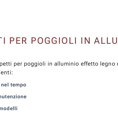
I PER POGGIOLI IN ALL
tti per poggioli in alluminio effetto legno o
ienti:
a nel tempo
anutenzione
modelli